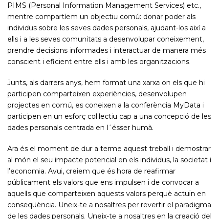
PIMS (Personal Information Management Services) etc.,
mentre compartíem un objectiu comú: donar poder als
individus sobre les seves dades personals, ajudant-los així a
ells i a les seves comunitats a desenvolupar coneixement,
prendre decisions informades i interactuar de manera més
conscient i eficient entre ells i amb les organitzacions.
Junts, als darrers anys, hem format una xarxa on els que hi
participen comparteixen experiències, desenvolupen
projectes en comú, es coneixen a la conferència MyData i
participen en un esforç col·lectiu cap a una concepció de les
dades personals centrada en l´ésser humà.
Ara és el moment de dur a terme aquest treball i demostrar
al món el seu impacte potencial en els individus, la societat i
l’economia. Avui, creiem que és hora de reafirmar
públicament els valors que ens impulsen i de convocar a
aquells que comparteixen aquests valors perquè actuïn en
conseqüència. Uneix-te a nosaltres per revertir el paradigma
de les dades personals. Uneix-te a nosaltres en la creació del