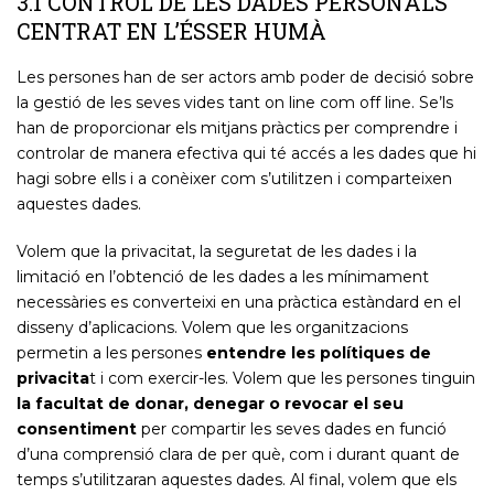
3.1 CONTROL DE LES DADES PERSONALS
CENTRAT EN L’ÉSSER HUMÀ
Les persones han de ser actors amb poder de decisió sobre
la gestió de les seves vides tant on line com off line. Se’ls
han de proporcionar els mitjans pràctics per comprendre i
controlar de manera efectiva qui té accés a les dades que hi
hagi sobre ells i a conèixer com s’utilitzen i comparteixen
aquestes dades.
Volem que la privacitat, la seguretat de les dades i la
limitació en l’obtenció de les dades a les mínimament
necessàries es converteixi en una pràctica estàndard en el
disseny d’aplicacions. Volem que les organitzacions
permetin a les persones
entendre les polítiques de
privacita
t i com exercir-les. Volem que les persones tinguin
la facultat de donar, denegar o revocar el seu
consentiment
per compartir les seves dades en funció
d’una comprensió clara de per què, com i durant quant de
temps s’utilitzaran aquestes dades. Al final, volem que els