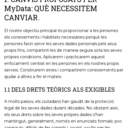
MyData: QUÈ NECESSITEM
CANVIAR.
El nostre objectiu principal és proporcionar a les persones
els coneixements i habilitats necessàries perquè les
persones facin servir les seves dades personals pels seus
propis fins, compartint-les de manera segura sota les seves
pròpies condicions. Aplicarem i practicarem aquest
enfocament centrat en les persones en els nostres propis
serveis. Construirem eines i compartirem coneixements per
ajudar a altres a fer el mateix.
1.1 DELS DRETS TEÒRICS ALS EXIGIBLES
A molts països, els ciutadans han gaudit de la protecció
legal de les seves dades durant dècades. No obstant això,
els seus drets sobre les seves pròpies dades s’han
mantingut, generalment, només en enunciats formals: poc
coneguts, difícils de fer complir i, sovint, ocults per les